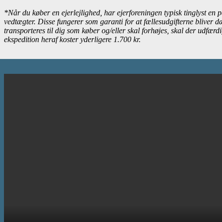
*Når du køber en ejerlejlighed, har ejerforeningen typisk tinglyst en p
vedtægter. Disse fungerer som garanti for at fællesudgifterne bliver 
transporteres til dig som køber og/eller skal forhøjes, skal der udfærd
ekspedition heraf koster yderligere 1.700 kr.