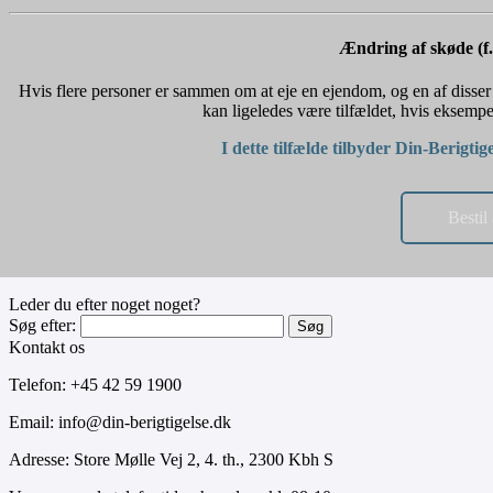
Ændring af skøde (f.e
Hvis flere personer er sammen om at eje en ejendom, og en af disser p
kan ligeledes være tilfældet, hvis eksempel
I dette tilfælde tilbyder Din-Berigti
Bestil
Leder du efter noget noget?
Søg efter:
Kontakt os
Telefon: +45 42 59 1900
Email: info@din-berigtigelse.dk
Adresse: Store Mølle Vej 2, 4. th., 2300 Kbh S