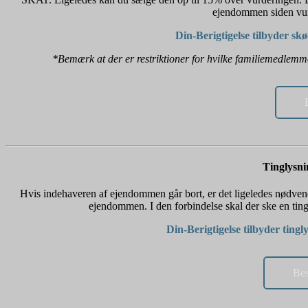
ejendommen siden vurde
Din-Berigtigelse tilbyder sk
*Bemærk at der er restriktioner for hvilke familiemedlemme
Tinglysnin
Hvis indehaveren af ejendommen går bort, er det ligeledes nødvend
ejendommen. I den forbindelse skal der ske en ting
Din-Berigtigelse tilbyder tingly
Bes