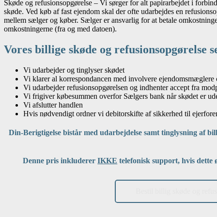
Skøde og refusionsopgørelse – Vi sørger for alt papirarbejdet i forbin
skøde. Ved køb af fast ejendom skal der ofte udarbejdes en refusionso
mellem sælger og køber. Sælger er ansvarlig for at betale omkostning
omkostningerne (fra og med datoen).
Vores billige skøde og refusionsopgørelse s
Vi udarbejder og tinglyser skødet
Vi klarer al korrespondancen med involvere ejendomsmæglere 
Vi udarbejder refusionsopgørelsen og indhenter accept fra mod
Vi frigiver købesummen overfor Sælgers bank når skødet er u
Vi afslutter handlen
Hvis nødvendigt ordner vi debitorskifte af sikkerhed til ejerfo
Din-Berigtigelse bistår med udarbejdelse samt tinglysning af bil
Denne pris inkluderer
IKKE
telefonisk support, hvis dette
Bestil billig skøde og refu