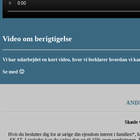
Video om berigtigelse
Vi har udarbejdet en kort video, hvor vi forklarer hvordan vi kan
Se med 🙂
AND
Skøde 
Hvis du beslutter dig for at sælge din ejendom internt i familien*, 
SKAT. Ligeledes kan du sælge den op til 15% over vurderingen. B